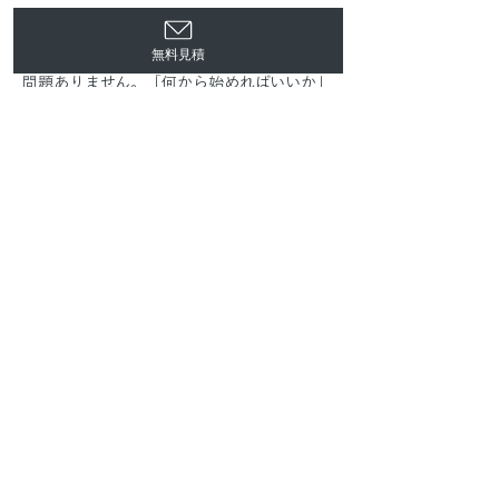
ーム
よりお気軽にご連絡ください。用途や設
置場所、イメージが固まっていない場合でも
無料見積
問題ありません。「何から始めればいいか」
という段階から、丁寧にお答えします。
step.02
ヒアリング・プランニング