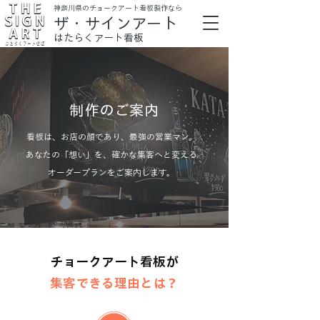
​神奈川県のチョークアート看板製作なら
ザ・サインアート
はたらくアート看板
制作のご案内
看板は、お店の顔であり、最強の営業マン。
あなたの「想い」を、確かな集客へと変える
オーダープランをご案内します。
チョークアート看板が
集客できる理由とは？