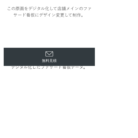
この原画をデジタル化して店舗メインのファ
サード看板にデザイン変更して制作。
無料見積
デジタル化したファサード看板データ。
一瞬で心をつかむ、