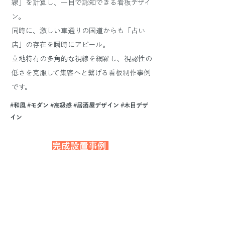
線」を計算し、一目で認知できる看板デザイ
ン。
同時に、激しい車通りの国道からも「占い
店」の存在を瞬時にアピール。
立地特有の多角的な視線を網羅し、視認性の
低さを克服して集客へと繋げる看板制作事例
です。
#和風 #モダン #高級感 #居酒屋デザイン #木目デザ
イン
完成設置事例 