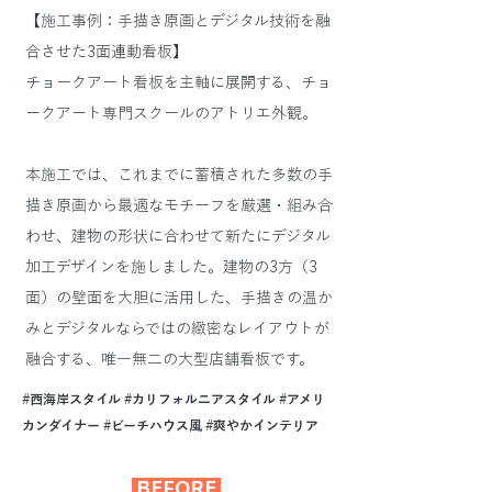
【施工事例：手描き原画とデジタル技術を融
合させた3面連動看板】
チョークアート看板を主軸に展開する、チョ
ークアート専門スクールのアトリエ外観。
本施工では、これまでに蓄積された多数の手
描き原画から最適なモチーフを厳選・組み合
わせ、建物の形状に合わせて新たにデジタル
加工デザインを施しました。建物の3方（3
面）の壁面を大胆に活用した、手描きの温か
みとデジタルならではの緻密なレイアウトが
融合する、唯一無二の大型店舗看板です。
#西海岸スタイル #カリフォルニアスタイル #アメリ
カンダイナー #ビーチハウス風 #爽やかインテリア
 BEFORE 