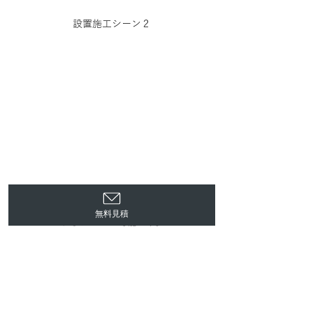
設置施工シーン２
正面はチャンネル文字サイン。勿論、このよ
無料見積
うなサインも可能です。