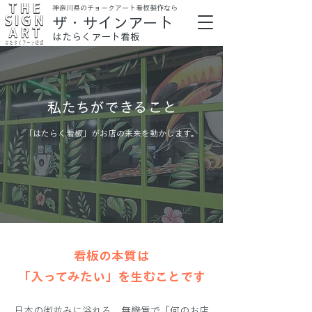
​神奈川県のチョークアート看板製作なら
ザ・サインアート
はたらくアート看板
私たちができること
「はたらく看板」がお店の未来を動か
します。
看板の本質は
​「入ってみたい」を生むことです
日本の街並みに溢れる、無機質で「何のお店